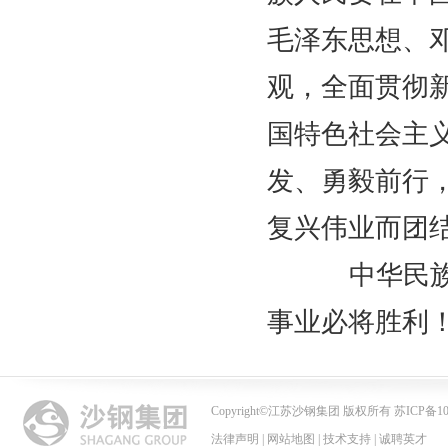
毛泽东思想、
观，全面贯彻
国特色社会主
发、勇毅前行
复兴伟业而团
中华民族伟
事业必将胜利
Copyright
©
江苏沙钢集团 版权所有 苏ICP备102
法律声明
|
网站地图
|
技术支持
|
诚聘英才