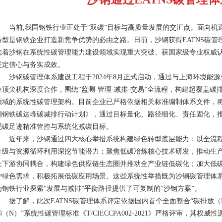
当前
,我国钢铁行业正处于“双碳”目标与高质量发展的交汇点。面向机
转型是钢铁企业打造新竞争优势的必由之路。日前，沙钢获得EATNS碳
志着沙钢在系统性碳管理能力建设领域实现重大突破、获国家级专业权威
坚定信心与务实成效。
沙钢碳管理体系建设工程于
2024年8月正式启动，通过与上海环境
业顶尖机构深度合作，围绕“监测-管理-减排-交易”全流程，构建起覆盖
领域的系统性碳管理架构。目前企业已严格依据相关标准编制体系文件，
钢钢铁碳达峰碳减排行动计划》，通过目标量化、路径细化、责任固化，
现碳足迹精准管控与系统化减碳目标。
近年来，沙钢通过四大核心举措系统构建绿色转型底层能力：以全流
升级与资源循环利用深挖节能潜力；聚焦低碳冶炼核心技术研发，推动生
上下游协同耦合，构建绿色供应链生态圈并推动全产业链低碳化；加大低
户绿色需求，积极拓展低碳应用场景。这些系统性举措既为沙钢碳管理体
为钢铁行业探索
“发展与减排”平衡路径提供了可复制的“沙钢方案”。
据了解，此次
EATNS碳管理体系评定依据国内首个全面整合“碳排放
和（N）”系统性碳管理标准《T/CIECCPA002-2021》严格评审，其权