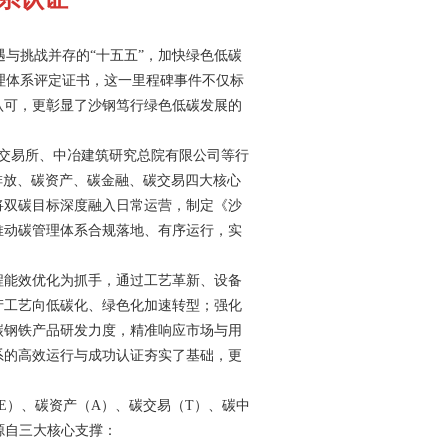
遇与挑战并存的“十五五”，加快绿色低碳
管理体系评定证书，这一里程碑事件不仅标
认可，更彰显了沙钢笃行绿色低碳发展的
能源交易所、中冶建筑研究总院有限公司等行
碳排放、碳资产、碳金融、碳交易四大核心
将双碳目标深度融入日常运营，制定《沙
推动碳管理体系合规落地、有序运行，实
程能效优化为抓手，通过工艺革新、设备
产工艺向低碳化、绿色化加速转型；强化
碳钢铁产品研发力度，精准响应市场与用
系的高效运行与成功认证夯实了基础，更
（E）、碳资产（A）、碳交易（T）、碳中
威性源自三大核心支撑：